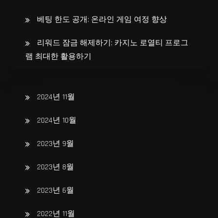
베팅 한도 공개: 온라인 게임 여정 향상
리워드 잠금 해제하기: 카지노 로열티 프로그
램 최대한 활용하기
2024년 11월
2024년 10월
2023년 9월
2023년 8월
2023년 6월
2022년 11월