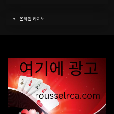
온라인 카지노