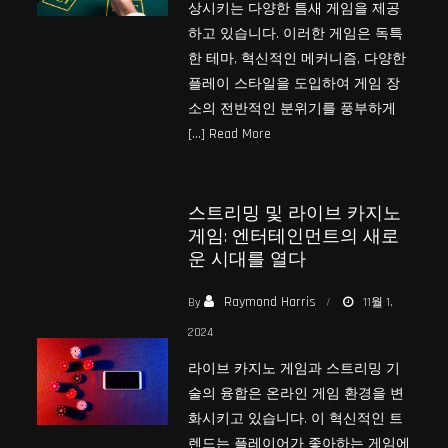
상시키는 다양한 틈새 게임을 제공
하고 있습니다. 이러한 게임은 독특
한 테마, 혁신적인 메커니즘, 다양한
플레이 스타일을 도입하여 게임 장
소의 전반적인 분위기를 풍부하게
[…]
Read More
스트리밍 및 라이브 카지노
게임: 엔터테인먼트의 새로
운 시대를 열다
Raymond Harris
By
11월 1,
2024
라이브 카지노 게임과 스트리밍 기
술의 융합은 온라인 게임 환경을 변
화시키고 있습니다. 이 혁신적인 트
렌드는 플레이어가 좋아하는 게임에