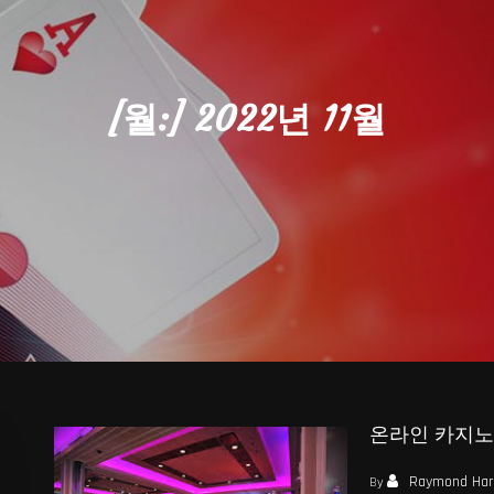
[월:]
2022년 11월
온라인 카지노
Raymond Har
By