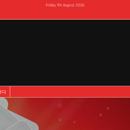
Friday 7th August 2026
하다