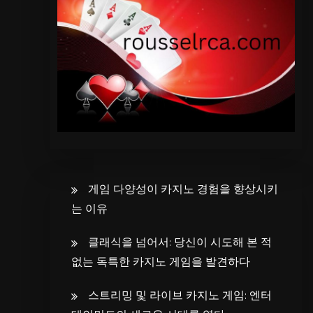
게임 다양성이 카지노 경험을 향상시키
는 이유
클래식을 넘어서: 당신이 시도해 본 적
없는 독특한 카지노 게임을 발견하다
스트리밍 및 라이브 카지노 게임: 엔터