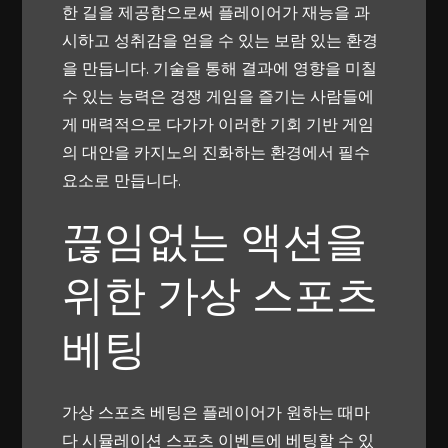
한 길을 제공함으로써 플레이어가 재능을 과
시하고 성취감을 얻을 수 있는 보람 있는 환경
을 만듭니다. 기술을 통해 결과에 영향을 미칠
수 있는 능력은 경쟁 게임을 즐기는 사람들에
게 매력적으로 다가가 이러한 기회 기반 게임
의 대안을 카지노의 진화하는 환경에서 필수
요소로 만듭니다.
끊임없는 액션을
위한 가상 스포츠
베팅
가상 스포츠 베팅은 플레이어가 원하는 때마
다 시뮬레이션 스포츠 이벤트에 베팅할 수 있