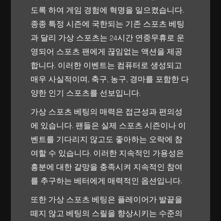
도록 하여 게임 경험에 혁명을 일으켰습니다.
종종 특정 시즌에 국한되는 기존 스포츠 베팅
과 달리 가상 스포츠는 24시간 연중무휴로 운
영되어 스포츠 팬에게 끊임없는 액션을 제공
합니다. 이러한 이벤트는 컴퓨터로 생성되고
매우 사실적이며, 축구, 농구, 경마를 포함한 다
양한 인기 스포츠를 선보입니다.
가상 스포츠 베팅의 매력은 접근성과 편의성
에 있습니다. 팬들은 실제 스포츠 시즌이나 이
벤트를 기다리지 않고도 좋아하는 오락에 참
여할 수 있습니다. 이러한 지속적인 가용성은
흥분에 대한 갈망을 충족시켜 지속적인 참여
를 추구하는 베터에게 매력적인 옵션입니다.
또한 가상 스포츠 베팅은 플레이어가 발끝을
떼지 않고 베팅의 스릴을 향상시키는 수준의