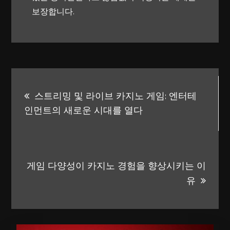
보장합니다.
글
스트리밍 및 라이브 카지노 게임: 엔터테
탐
인먼트의 새로운 시대를 열다
색
게임 다양성이 카지노 경험을 향상시키는 이
유