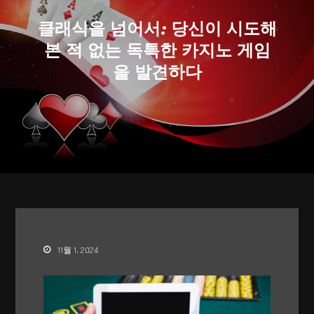
클래식을 넘어서: 당신이 시도해
본 적 없는 독특한 카지노 게임
을 발견하다
11월 1, 2024