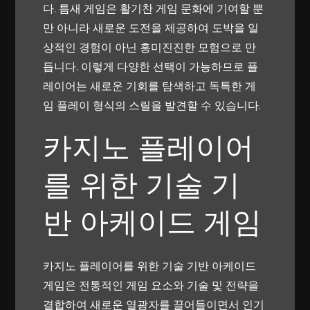
다. 틈새 게임은 활기찬 게임 문화에 기여할 뿐
만 아니라 새로운 도전을 제공하여 도박을 일
상적인 경험이 아닌 흥미진진한 모험으로 만
듭니다. 이렇게 다양한 선택이 가능하므로 플
레이어는 새로운 기회를 탐색하고 독특한 게
임 플레이 형식의 스릴을 발견할 수 있습니다.
카지노 플레이어
를 위한 기술 기
반 아케이드 게임
카지노 플레이어를 위한 기술 기반 아케이드
게임은 전통적인 게임 요소와 기술 및 전략을
결합하여 새로운 열광자를 끌어들이면서 인기